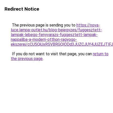
Redirect Notice
The previous page is sending you to
https://nova-
luce.lampa-outlet.hu/blog-bejegyzes/fuggesztett-
lampak-lebego-fenyvarazs-fuggesztett-lampak-
nappaliba-a-modern-otthon-ragyogo-
ekszerei/cCU5QiUxRSVBRGQlODd3JUZCJUY4JUZEJTl
If you do not want to visit that page, you can
return to
the previous page
.