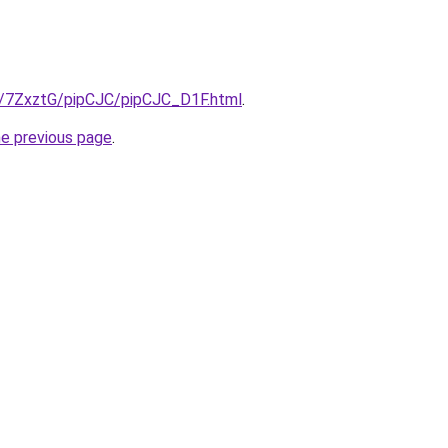
ru/7ZxztG/pipCJC/pipCJC_D1F.html
.
he previous page
.