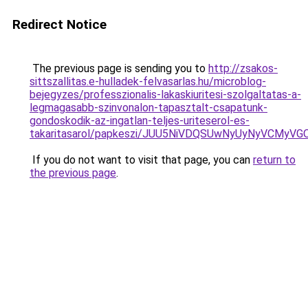
Redirect Notice
The previous page is sending you to
http://zsakos-
sittszallitas.e-hulladek-felvasarlas.hu/microblog-
bejegyzes/professzionalis-lakaskiuritesi-szolgaltatas-a-
legmagasabb-szinvonalon-tapasztalt-csapatunk-
gondoskodik-az-ingatlan-teljes-uriteserol-es-
takaritasarol/papkeszi/JUU5NiVDQSUwNyUyNyVCM
If you do not want to visit that page, you can
return to
the previous page
.