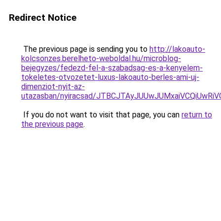
Redirect Notice
The previous page is sending you to
http://lakoauto-
kolcsonzes.berelheto-weboldal.hu/microblog-
bejegyzes/fedezd-fel-a-szabadsag-es-a-kenyelem-
tokeletes-otvozetet-luxus-lakoauto-berles-ami-uj-
dimenziot-nyit-az-
utazasban/nyiracsad/JTBCJTAyJUUwJUMxaiVCQiUwR
If you do not want to visit that page, you can
return to
the previous page
.